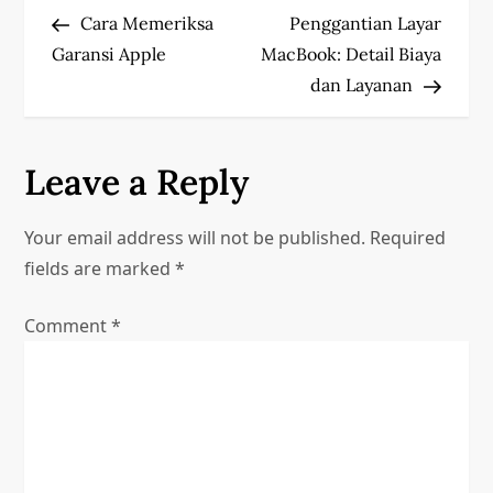
Post
Post
Cara Memeriksa
Penggantian Layar
o
Garansi Apple
MacBook: Detail Biaya
s
dan Layanan
t
Leave a Reply
n
a
Your email address will not be published.
Required
fields are marked
*
v
Comment
*
i
g
a
t