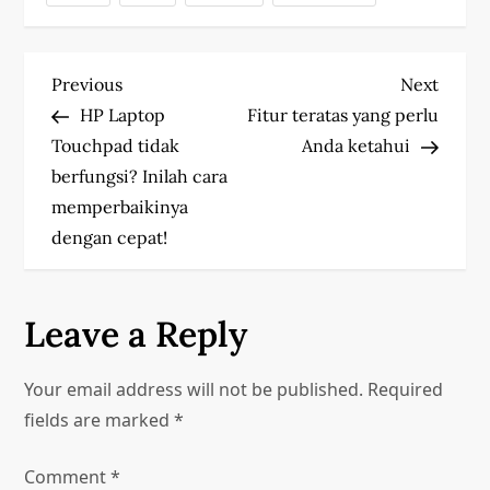
P
Previous
Next
Previous
Next
Post
Post
HP Laptop
Fitur teratas yang perlu
o
Touchpad tidak
Anda ketahui
s
berfungsi? Inilah cara
memperbaikinya
t
dengan cepat!
n
a
Leave a Reply
v
Your email address will not be published.
Required
i
fields are marked
*
g
Comment
*