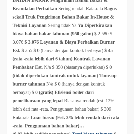
BAHAN BAKAR
Pengiriman Bahan Bakar &
Keandalan Perbaikan
Sering rendah Rata-rata
Bagus
sekali
Truk Pengiriman Bahan Bakar In-House &
Teknisi Layanan
Sering tidak Ya
Ya
Diperkirakan
biaya bahan bakar tahunan (950 galon)
$ 2.580 $
3.076
$ 3.076
Layanan & Biaya Perbaikan Burner
Est.
$ 255 $ 0 (hanya dengan kontrak berbayar)
$ 45
(rata -rata lebih dari 6 tahun)
Kontrak Layanan
Pembakar Est.
N/a $ 350 (biasanya diperlukan)
$ 0
(tidak diperlukan kontrak untuk layanan)
Tune-up
burner tahunan
N/a $ 0 (hanya dengan kontrak
berbayar)
$ 0 (gratis)
Efisiensi boiler dari
pemeliharaan yang tepat
Biasanya rendah (est. 12%
lebih dari rata -rata. Penggunaan bahan bakar) $ 309
Rata-rata
Luar biasa: (Est. 3% lebih rendah dari rata
-rata. Penggunaan bahan bakar)…