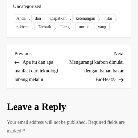
Uncategorized
,
,
,
,
,
Anda
dan
Dapatkan
ketenangan
nilai
,
,
,
,
pikiran
Terbaik
Uang
untuk
yang
P
Previous
Next
Previous
Next
Post
Post
Apa itu dan apa
Mengurangi karbon dimulai
o
manfaat dari teknologi
dengan bahan bakar
lubang melalui
BioHeat®
s
t
Leave a Reply
n
a
Your email address will not be published.
Required fields are
marked
*
v