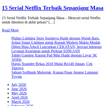
15 Serial Netflix Terbaik Sepanjang Masa
15 Serial Netflix Terbaik Sepanjang Masa – Mencari serial Netflix
untuk ditonton di akhir pekan? […]
Read More
Philips Lighting Store Surabaya Hadir dengan Wajah Baru,
Solusi Smart Lighting untuk Rumah Modern Makin Mudah
Ditjen Bina Adwil Luncurkan CEKATAN, Inovasi Integrasi
Layanan Kearsipan untuk Perkuat SDM ASN
Tablet Gaming Xiaomi Pad Mini Hadir dengan Layar 3K
165Hz
Harga Xpander Bekas 2018 Mulai Rp140 Jutaan, Cek
Tipenya
Saham Softbank Melonjak, Kuasai Pasar Jepang Lampaui
Toyota
July 2026
June 2026
May 2026
April 2026
March 2026
February 2026