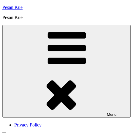
Skip
Pesan Kue
to
Pesan Kue
content
Menu
Privacy Policy