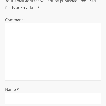
i
Your email address will not be published.
Required
fields are marked
*
g
Comment
*
a
t
i
o
n
Name
*