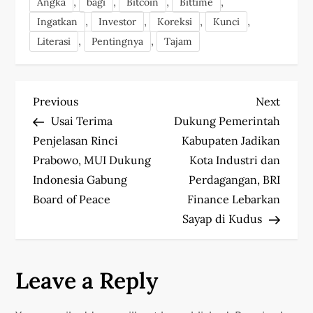
,
,
,
,
Angka
bagi
Bitcoin
Bittime
,
,
,
,
Ingatkan
Investor
Koreksi
Kunci
,
,
Literasi
Pentingnya
Tajam
P
Previous
Next
Previous
Next
Post
Post
Usai Terima
Dukung Pemerintah
o
Penjelasan Rinci
Kabupaten Jadikan
s
Prabowo, MUI Dukung
Kota Industri dan
Indonesia Gabung
Perdagangan, BRI
t
Board of Peace
Finance Lebarkan
Sayap di Kudus
n
a
Leave a Reply
v