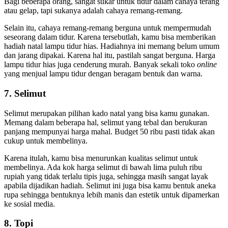
Bagi beberapa orang, sangat sukar untuk tidur dalam cahaya terang
atau gelap, tapi sukanya adalah cahaya remang-remang.
Selain itu, cahaya remang-remang berguna untuk mempermudah
seseorang dalam tidur. Karena tersebutlah, kamu bisa memberikan
hadiah natal lampu tidur hias. Hadiahnya ini memang belum umum
dan jarang dipakai. Karena hal itu, pastilah sangat berguna. Harga
lampu tidur hias juga cenderung murah. Banyak sekali toko
online
yang menjual lampu tidur dengan beragam bentuk dan warna.
7. Selimut
Selimut merupakan pilihan kado natal yang bisa kamu gunakan.
Memang dalam beberapa hal, selimut yang tebal dan berukuran
panjang mempunyai harga mahal. Budget 50 ribu pasti tidak akan
cukup untuk membelinya.
Karena itulah, kamu bisa menurunkan kualitas selimut untuk
membelinya. Ada kok harga selimut di bawah lima puluh ribu
rupiah yang tidak terlalu tipis juga, sehingga masih sangat layak
apabila dijadikan hadiah. Selimut ini juga bisa kamu bentuk aneka
rupa sehingga bentuknya lebih manis dan estetik untuk dipamerkan
ke sosial media.
8. Topi