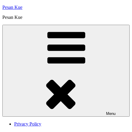
Skip
Pesan Kue
to
Pesan Kue
content
Menu
Privacy Policy