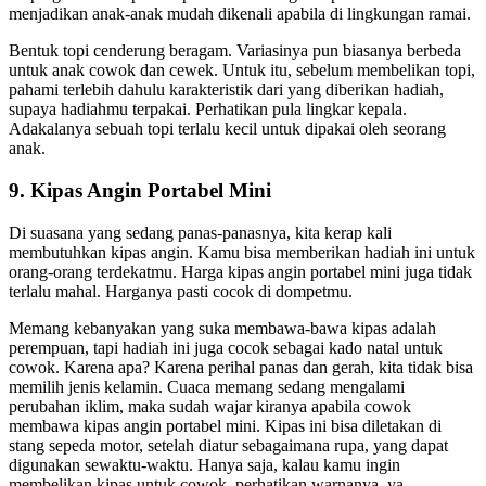
menjadikan anak-anak mudah dikenali apabila di lingkungan ramai.
Bentuk topi cenderung beragam. Variasinya pun biasanya berbeda
untuk anak cowok dan cewek. Untuk itu, sebelum membelikan topi,
pahami terlebih dahulu karakteristik dari yang diberikan hadiah,
supaya hadiahmu terpakai. Perhatikan pula lingkar kepala.
Adakalanya sebuah topi terlalu kecil untuk dipakai oleh seorang
anak.
9. Kipas Angin Portabel Mini
Di suasana yang sedang panas-panasnya, kita kerap kali
membutuhkan kipas angin. Kamu bisa memberikan hadiah ini untuk
orang-orang terdekatmu. Harga kipas angin portabel mini juga tidak
terlalu mahal. Harganya pasti cocok di dompetmu.
Memang kebanyakan yang suka membawa-bawa kipas adalah
perempuan, tapi hadiah ini juga cocok sebagai kado natal untuk
cowok. Karena apa? Karena perihal panas dan gerah, kita tidak bisa
memilih jenis kelamin. Cuaca memang sedang mengalami
perubahan iklim, maka sudah wajar kiranya apabila cowok
membawa kipas angin portabel mini. Kipas ini bisa diletakan di
stang sepeda motor, setelah diatur sebagaimana rupa, yang dapat
digunakan sewaktu-waktu. Hanya saja, kalau kamu ingin
membelikan kipas untuk cowok, perhatikan warnanya, ya.