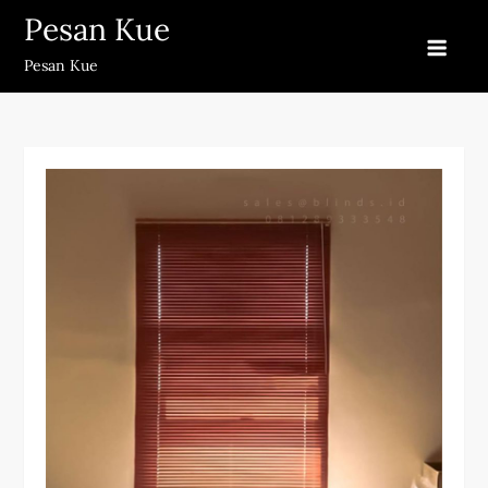
Skip
Pesan Kue
to
Pesan Kue
content