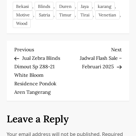
,
,
,
,
,
Bekasi
Blinds
Duren
Jaya
karang
,
,
,
,
,
Motive
Satria
Timur
Tirai
Venetian
Wood
P
Previous
Next
Previous
Next
Post
Post
Jual Zebra Blinds
Jadwal Flash Sale –
o
Dimout Sp Z88-21
Februari 2025
s
White Bloom
Residence Pondok
t
Aren Tangerang
n
a
Leave a Reply
v
Your email address will not be published.
Required