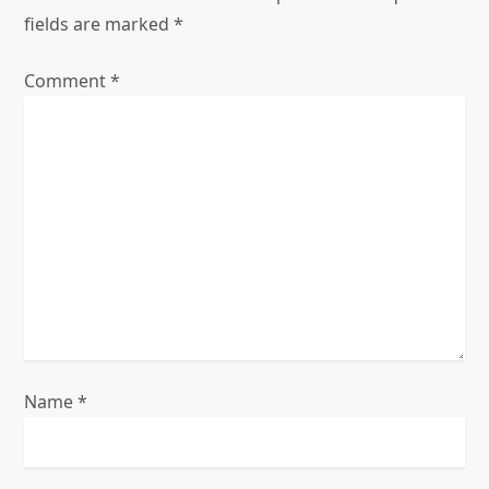
i
fields are marked
*
g
Comment
*
a
t
i
o
n
Name
*