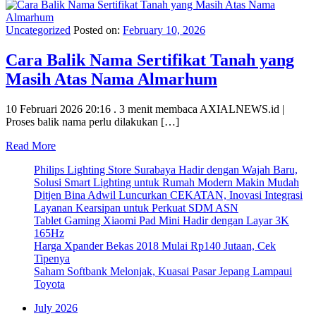
Uncategorized
Posted on:
February 10, 2026
Cara Balik Nama Sertifikat Tanah yang
Masih Atas Nama Almarhum
10 Februari 2026 20:16 . 3 menit membaca AXIALNEWS.id |
Proses balik nama perlu dilakukan […]
Read More
Philips Lighting Store Surabaya Hadir dengan Wajah Baru,
Solusi Smart Lighting untuk Rumah Modern Makin Mudah
Ditjen Bina Adwil Luncurkan CEKATAN, Inovasi Integrasi
Layanan Kearsipan untuk Perkuat SDM ASN
Tablet Gaming Xiaomi Pad Mini Hadir dengan Layar 3K
165Hz
Harga Xpander Bekas 2018 Mulai Rp140 Jutaan, Cek
Tipenya
Saham Softbank Melonjak, Kuasai Pasar Jepang Lampaui
Toyota
July 2026