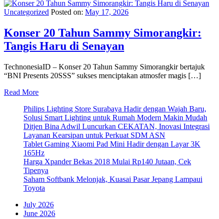
Uncategorized
Posted on:
May 17, 2026
Konser 20 Tahun Sammy Simorangkir:
Tangis Haru di Senayan
TechnonesiaID – Konser 20 Tahun Sammy Simorangkir bertajuk
“BNI Presents 20SSS” sukses menciptakan atmosfer magis […]
Read More
Philips Lighting Store Surabaya Hadir dengan Wajah Baru,
Solusi Smart Lighting untuk Rumah Modern Makin Mudah
Ditjen Bina Adwil Luncurkan CEKATAN, Inovasi Integrasi
Layanan Kearsipan untuk Perkuat SDM ASN
Tablet Gaming Xiaomi Pad Mini Hadir dengan Layar 3K
165Hz
Harga Xpander Bekas 2018 Mulai Rp140 Jutaan, Cek
Tipenya
Saham Softbank Melonjak, Kuasai Pasar Jepang Lampaui
Toyota
July 2026
June 2026