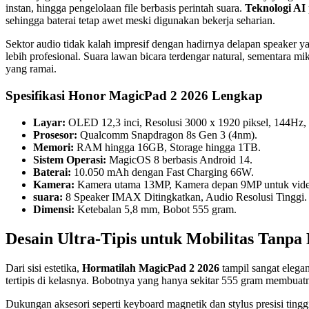
instan, hingga pengelolaan file berbasis perintah suara.
Teknologi AI
sehingga baterai tetap awet meski digunakan bekerja seharian.
Sektor audio tidak kalah impresif dengan hadirnya delapan speaker 
lebih profesional. Suara lawan bicara terdengar natural, sementara m
yang ramai.
Spesifikasi Honor MagicPad 2 2026 Lengkap
Layar:
OLED 12,3 inci, Resolusi 3000 x 1920 piksel, 144Hz, 
Prosesor:
Qualcomm Snapdragon 8s Gen 3 (4nm).
Memori:
RAM hingga 16GB, Storage hingga 1TB.
Sistem Operasi:
MagicOS 8 berbasis Android 14.
Baterai:
10.050 mAh dengan Fast Charging 66W.
Kamera:
Kamera utama 13MP, Kamera depan 9MP untuk video 
suara:
8 Speaker IMAX Ditingkatkan, Audio Resolusi Tinggi.
Dimensi:
Ketebalan 5,8 mm, Bobot 555 gram.
Desain Ultra-Tipis untuk Mobilitas Tanpa 
Dari sisi estetika,
Hormatilah MagicPad 2 2026
tampil sangat elegan
tertipis di kelasnya. Bobotnya yang hanya sekitar 555 gram membuat
Dukungan aksesori seperti keyboard magnetik dan stylus presisi ting