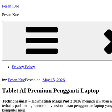
Skip
Pesan Kue
to
Pesan Kue
content
Privacy Policy
by:
Pesan Kue
Posted on:
May 15, 2026
Tablet AI Premium Pengganti Laptop
TechnonesiaID
–
Hormatilah MagicPad 2
2026
menjadi jawaban ata
terbatas pada ruang kantor konvensional atau penggunaan laptop yang 
komputer meja.