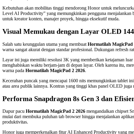
Kebutuhan akan mobilitas tinggi mendorong Honor untuk meluncurkan
Level AI Productivity” yang memungkinkan pengguna menjalankan ber
untuk kreator konten, manajer proyek, hingga eksekutif muda.
Visual Memukau dengan Layar OLED 14
Salah satu keunggulan utama yang membuat
Hormatilah MagicPad 
warna sangat akurat dengan standar profesional. Dukungan refresh rat
Layar ini juga memiliki resolusi 3K yang memberikan ketajaman luar
menghabiskan waktu berjam-jam di depan layar. Oleh karena itu, me
warna pada
Hormatilah MagicPad 2 2026
.
Kecerahan puncak yang mencapai 1600 nits memungkinkan tablet ini te
atau area publik lainnya. Kontras yang tinggi khas panel OLED jug
Performa Snapdragon 8s Gen 3 dan Efisien
Dapur pacu
Hormatilah MagicPad 2 2026
mengandalkan chipset Sn
mulai dari membuka puluhan tab browser hingga menjalankan aplikas
produktivitas.
Honor juga memperkenalkan fitur AI Enhanced Productivity yang menj