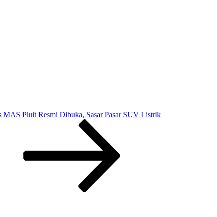
blet
I
remium
ngganti
ptop
s MAS Pluit Resmi Dibuka, Sasar Pasar SUV Listrik