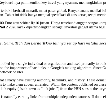
. Keyboard-nya pun memiliki key travel yang nyaman, memungkinkan p
erbukti berhasil menarik minat pasar global. Banyak analis menilai ba
. Tablet ini tidak hanya menjual spesifikasi di atas kertas, tetapi mem
i 600 Euro atau sekitar Rp10 jutaan. Harga tersebut dianggap sangat k
Pad 2 2026
layak dipertimbangkan sebagai investasi gadget utama bag
, Game, Tech dan Berita Tekno lainnya setiap hari melalui soci
olled by a single individual or organization and used primarily to build
n the importance of backlinks in Google’s ranking algorithm. Since Goo
network of sites.
at already have existing authority, backlinks, and history. These domain
s to make them appear unrelated. Within the content published on these si
link equity (also known as “link juice”) from the PBN sites to the targe
 is naturally earning links from multiple independent sources. If done e