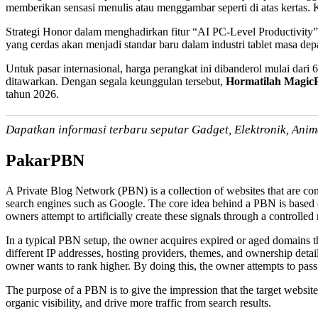
memberikan sensasi menulis atau menggambar seperti di atas kertas
Strategi Honor dalam menghadirkan fitur “AI PC-Level Productivity” t
yang cerdas akan menjadi standar baru dalam industri tablet masa depan
Untuk pasar internasional, harga perangkat ini dibanderol mulai dar
ditawarkan. Dengan segala keunggulan tersebut,
Hormatilah Magic
tahun 2026.
Dapatkan informasi terbaru seputar Gadget, Elektronik, Anime
PakarPBN
A Private Blog Network (PBN) is a collection of websites that are contr
search engines such as Google. The core idea behind a PBN is based o
owners attempt to artificially create these signals through a controlled 
In a typical PBN setup, the owner acquires expired or aged domains th
different IP addresses, hosting providers, themes, and ownership detail
owner wants to rank higher. By doing this, the owner attempts to pass 
The purpose of a PBN is to give the impression that the target website
organic visibility, and drive more traffic from search results.