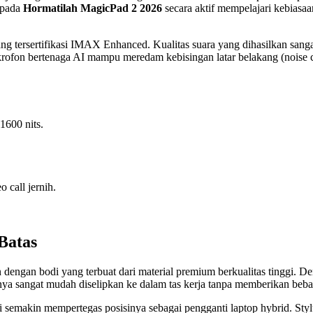
pada
Hormatilah MagicPad 2 2026
secara aktif mempelajari kebiasa
yang tersertifikasi IMAX Enhanced. Kualitas suara yang dihasilkan sa
ikrofon bertenaga AI mampu meredam kebisingan latar belakang (noise c
1600 nits.
call jernih.
Batas
 dengan bodi yang terbuat dari material premium berkualitas tinggi. De
nya sangat mudah diselipkan ke dalam tas kerja tanpa memberikan beb
gi semakin mempertegas posisinya sebagai pengganti laptop hybrid. Sty