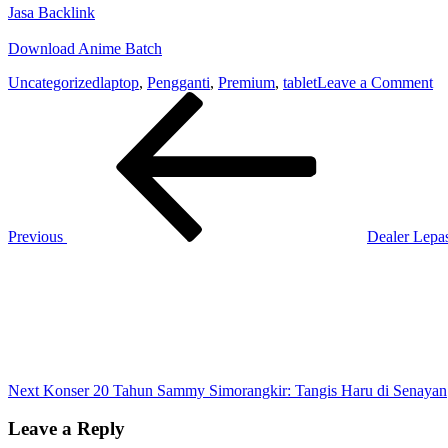
Jasa Backlink
Download Anime Batch
on
Uncategorized
laptop
,
Pengganti
,
Premium
,
tablet
Leave a Comment
Post
Previous
Ta
Post
A
navigation
P
Pe
La
Previous
Dealer Lepa
Next
Post
Next
Konser 20 Tahun Sammy Simorangkir: Tangis Haru di Senayan
Leave a Reply