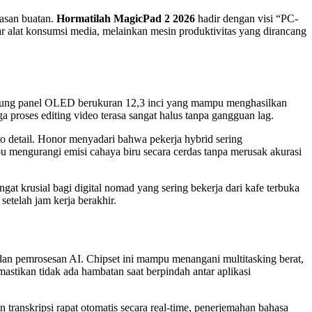
dasan buatan.
Hormatilah MagicPad 2 2026
hadir dengan visi “PC-
 alat konsumsi media, melainkan mesin produktivitas yang dirancang
gusung panel OLED berukuran 12,3 inci yang mampu menghasilkan
a proses editing video terasa sangat halus tanpa gangguan lag.
o detail. Honor menyadari bahwa pekerja hybrid sering
 mengurangi emisi cahaya biru secara cerdas tanpa merusak akurasi
at krusial bagi digital nomad yang sering bekerja dari kafe terbuka
telah jam kerja berakhir.
an pemrosesan AI. Chipset ini mampu menangani multitasking berat,
tikan tidak ada hambatan saat berpindah antar aplikasi
ranskripsi rapat otomatis secara real-time, penerjemahan bahasa