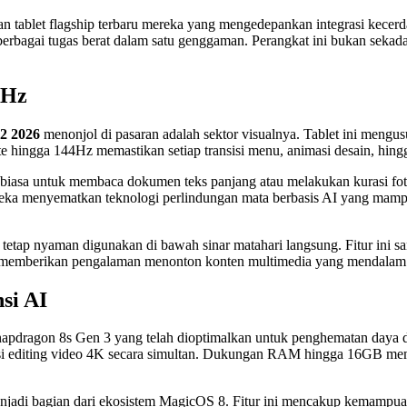
 tablet flagship terbaru mereka yang mengedepankan integrasi kecer
bagai tugas berat dalam satu genggaman. Perangkat ini bukan sekadar
4Hz
2 2026
menonjol di pasaran adalah sektor visualnya. Tablet ini men
e hingga 144Hz memastikan setiap transisi menu, animasi desain, hingg
 biasa untuk membaca dokumen teks panjang atau melakukan kurasi fot
reka menyematkan teknologi perlindungan mata berbasis AI yang mampu
tap nyaman digunakan di bawah sinar matahari langsung. Fitur ini sang
a memberikan pengalaman menonton konten multimedia yang mendalam se
si AI
apdragon 8s Gen 3 yang telah dioptimalkan untuk penghematan daya d
i editing video 4K secara simultan. Dukungan RAM hingga 16GB memas
adi bagian dari ekosistem MagicOS 8. Fitur ini mencakup kemampuan t