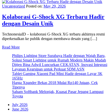
Uncategorized
Posted on:
May 29, 2026
Kolaborasi G-Shock XG Terbaru Hadir
dengan Desain Unik
TechnonesiaID – kolaborasi G-Shock XG terbaru akhirnya resmi
diperkenalkan ke publik dengan membawa desain yang […]
Read More
Philips Lighting Store Surabaya Hadir dengan Wajah Baru,
Solusi Smart Lighting untuk Rumah Modern Makin Mudah
Ditjen Bina Adwil Luncurkan CEKATAN, Inovasi Integrasi
Layanan Kearsipan untuk Perkuat SDM ASN
Tablet Gaming Xiaomi Pad Mini Hadir dengan Layar 3K
165Hz
Harga Xpander Bekas 2018 Mulai Rp140 Jutaan, Cek
Tipenya
Saham Softbank Melonjak, Kuasai Pasar Jepang Lampaui
Toyota
July 2026
June 2026