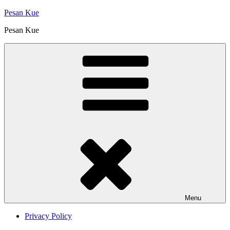
Skip
Pesan Kue
to
Pesan Kue
content
Menu
Privacy Policy