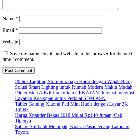
Name
*
Email
*
Website
Save my name, email, and website in this browser for the next
time I comment.
Philips Lighting Store Surabaya Hadir dengan Wajah Baru,
Solusi Smart Lighting untuk Rumah Modern Makin Mudah
Ditjen Bina Adwil Luncurkan CEKATAN, Inovasi Integrasi
Layanan Kearsipan untuk Perkuat SDM ASN
Tablet Gaming Xiaomi Pad Mini Hadir dengan Layar 3K
165Hz
Harga Xpander Bekas 2018 Mulai Rp140 Jutaan, Cek
Tipenya
Saham Softbank Melonjak, Kuasai Pasar Jepang Lampaui
Toyota