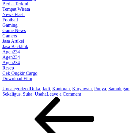
Berita Terkini
Tempat Wisata
News Flash
Football
Gaming
Game News
Gamers
Jasa Artikel
Jasa Backlink
Agen234
Agen234
Agen234
Resep
Cek Ongkir Cargo
Download Film
Uncategorized
Duka
,
Jadi
,
Kantoran
,
Karyawan
,
Punya
,
Sampingan
,
on
Sekaligus
,
Suka
,
Usaha
Leave a Comment
Post
Previous
Suka
Post
Duka
navigation
Jadi
Karyawan
Kantoran
Sekaligus
Punya