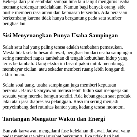
Bekerja dari jam sembilan sampai lima lalu lanjut mengurus usaha
memang terdengar melelahkan. Namun bagi banyak orang, side
hustle memberi rasa aman dan kepuasan tersendiri. Ada perasaan
berkembang karena tidak hanya bergantung pada satu sumber
penghasilan.
Sisi Menyenangkan Punya Usaha Sampingan
Salah satu hal yang paling terasa adalah tambahan pemasukan.
Meski tidak selalu besar di awal, penghasilan dari usaha sampingan
sering memberi napas tambahan di tengah kebutuhan hidup yang
terus bertambah. Uang ekstra ini bisa dipakai untuk menabung,
membayar cicilan, atau sekadar memberi ruang lebih longgar di
akhir bulan.
Selain soal uang, usaha sampingan juga memberi kepuasan
personal. Banyak karyawan merasa lebih hidup saat mengerjakan
sesuatu yang mereka bangun sendiri. Ada kebanggaan saat produk
laku atau jasa diapresiasi pelanggan. Rasa ini sering menjadi
penyeimbang dari rutinitas kantor yang kadang terasa monoton.
Tantangan Mengatur Waktu dan Energi
Banyak karyawan mengalami fase kelelahan di awal. Jadwal yang
padat membuat waktu istirahat berkurang. Jika tidak hati hati,