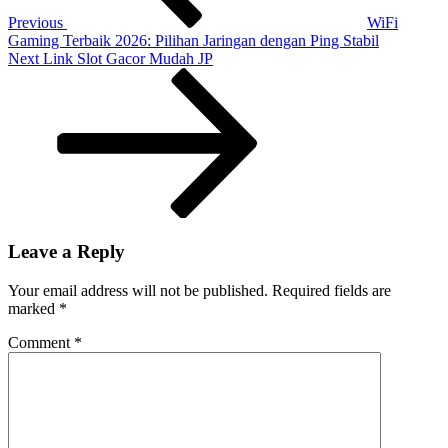
Usaha
Previous
WiFi
Sampingan
Gaming Terbaik 2026: Pilihan Jaringan dengan Ping Stabil
Next
Next
Link Slot Gacor Mudah JP
Post
Leave a Reply
Your email address will not be published.
Required fields are
marked
*
Comment
*