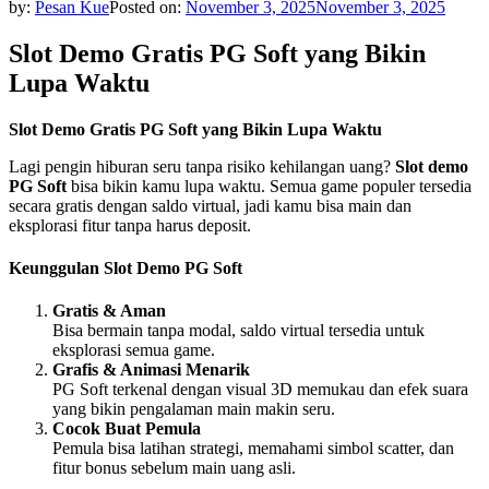
by:
Pesan Kue
Posted on:
November 3, 2025
November 3, 2025
Slot Demo Gratis PG Soft yang Bikin
Lupa Waktu
Slot Demo Gratis PG Soft yang Bikin Lupa Waktu
Lagi pengin hiburan seru tanpa risiko kehilangan uang?
Slot demo
PG Soft
bisa bikin kamu lupa waktu. Semua game populer tersedia
secara gratis dengan saldo virtual, jadi kamu bisa main dan
eksplorasi fitur tanpa harus deposit.
Keunggulan Slot Demo PG Soft
Gratis & Aman
Bisa bermain tanpa modal, saldo virtual tersedia untuk
eksplorasi semua game.
Grafis & Animasi Menarik
PG Soft terkenal dengan visual 3D memukau dan efek suara
yang bikin pengalaman main makin seru.
Cocok Buat Pemula
Pemula bisa latihan strategi, memahami simbol scatter, dan
fitur bonus sebelum main uang asli.