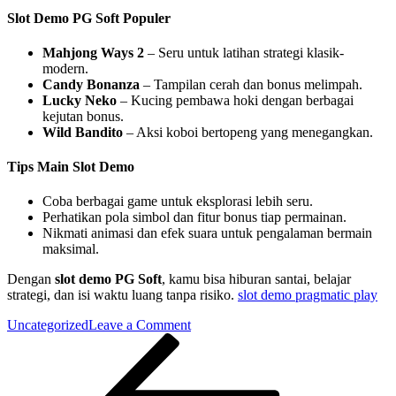
Slot Demo PG Soft Populer
Mahjong Ways 2
– Seru untuk latihan strategi klasik-
modern.
Candy Bonanza
– Tampilan cerah dan bonus melimpah.
Lucky Neko
– Kucing pembawa hoki dengan berbagai
kejutan bonus.
Wild Bandito
– Aksi koboi bertopeng yang menegangkan.
Tips Main Slot Demo
Coba berbagai game untuk eksplorasi lebih seru.
Perhatikan pola simbol dan fitur bonus tiap permainan.
Nikmati animasi dan efek suara untuk pengalaman bermain
maksimal.
Dengan
slot demo PG Soft
, kamu bisa hiburan santai, belajar
strategi, dan isi waktu luang tanpa risiko.
slot demo pragmatic play
on
Uncategorized
Leave a Comment
Post
Previous
Slot
Post
Demo
navigation
Gratis
PG