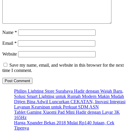
Name
*
Email
*
Website
Save my name, email, and website in this browser for the next
time I comment.
Philips Lighting Store Surabaya Hadir dengan Wajah Baru,
Solusi Smart Lighting untuk Rumah Modern Makin Mudah
Ditjen Bina Adwil Luncurkan CEKATAN, Inovasi Integrasi
Layanan Kearsipan untuk Perkuat SDM ASN
Tablet Gaming Xiaomi Pad Mini Hadir dengan Layar 3K
165Hz
Harga Xpander Bekas 2018 Mulai Rp140 Jutaan, Cek
Tipenya