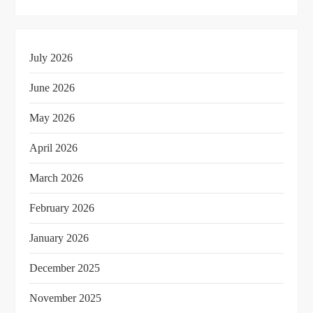
July 2026
June 2026
May 2026
April 2026
March 2026
February 2026
January 2026
December 2025
November 2025