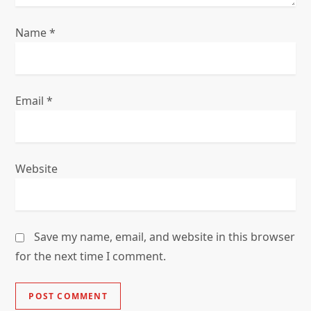
n
Name
*
Email
*
Website
Save my name, email, and website in this browser
for the next time I comment.