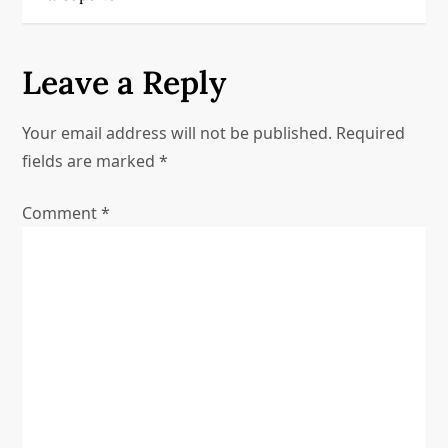
s
t
Leave a Reply
n
a
Your email address will not be published.
Required
fields are marked
*
v
Comment
*
i
g
a
t
i
o