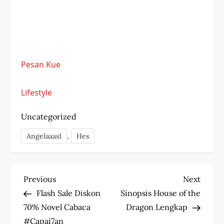
Pesan Kue
Lifestyle
Uncategorized
,
Angelaaas1
Hes
P
Previous
Next
Previous
Next
Post
Post
Flash Sale Diskon
Sinopsis House of the
o
70% Novel Cabaca
Dragon Lengkap
#Capai7an