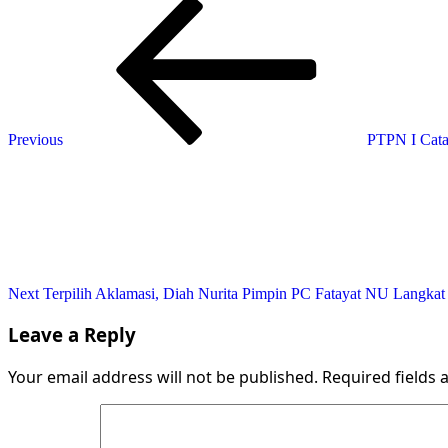
Post
Previous
Post
navigation
Previous
PTPN I Catat
Next
Post
Next
Terpilih Aklamasi, Diah Nurita Pimpin PC Fatayat NU Langkat
Leave a Reply
Your email address will not be published.
Required fields