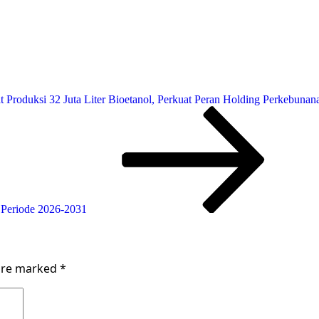
Cara
Trader
Pemula
Mengelola
Risiko
dengan
Trading
Plan
 Produksi 32 Juta Liter Bioetanol, Perkuat Peran Holding Perkebunan
 Periode 2026-2031
 are marked
*