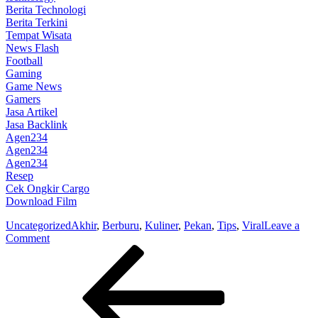
Berita Technologi
Berita Terkini
Tempat Wisata
News Flash
Football
Gaming
Game News
Gamers
Jasa Artikel
Jasa Backlink
Agen234
Agen234
Agen234
Resep
Cek Ongkir Cargo
Download Film
Uncategorized
Akhir
,
Berburu
,
Kuliner
,
Pekan
,
Tips
,
Viral
Leave a
on
Comment
Post
Previous
6
Post
Tips
navigation
Berburu
Kuliner
Viral
di