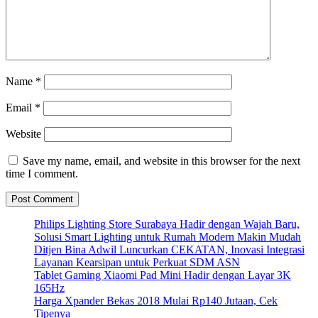
Name
*
Email
*
Website
Save my name, email, and website in this browser for the next
time I comment.
Philips Lighting Store Surabaya Hadir dengan Wajah Baru,
Solusi Smart Lighting untuk Rumah Modern Makin Mudah
Ditjen Bina Adwil Luncurkan CEKATAN, Inovasi Integrasi
Layanan Kearsipan untuk Perkuat SDM ASN
Tablet Gaming Xiaomi Pad Mini Hadir dengan Layar 3K
165Hz
Harga Xpander Bekas 2018 Mulai Rp140 Jutaan, Cek
Tipenya