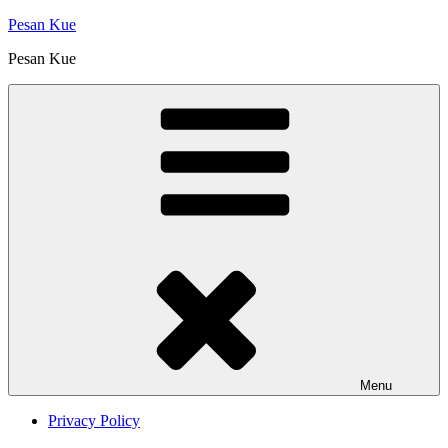
Skip
Pesan Kue
to
Pesan Kue
content
Menu
Privacy Policy