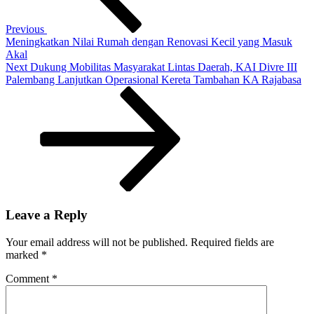
Akhir
Pekan
Previous
Meningkatkan Nilai Rumah dengan Renovasi Kecil yang Masuk
Akal
Next
Next
Dukung Mobilitas Masyarakat Lintas Daerah, KAI Divre III
Post
Palembang Lanjutkan Operasional Kereta Tambahan KA Rajabasa
Leave a Reply
Your email address will not be published.
Required fields are
marked
*
Comment
*