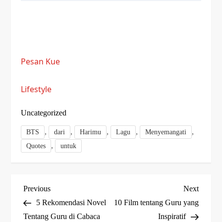
Pesan Kue
Lifestyle
Uncategorized
,
,
,
,
,
BTS
dari
Harimu
Lagu
Menyemangati
,
Quotes
untuk
P
Previous
Next
Previous
Next
Post
Post
5 Rekomendasi Novel
10 Film tentang Guru yang
o
Tentang Guru di Cabaca
Inspiratif