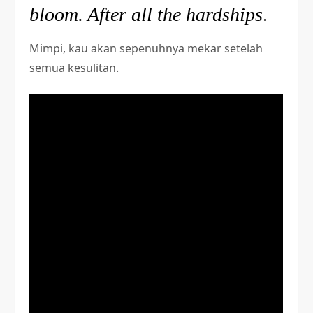
bloom. After all the hardships
.
Mimpi, kau akan sepenuhnya mekar setelah
semua kesulitan.