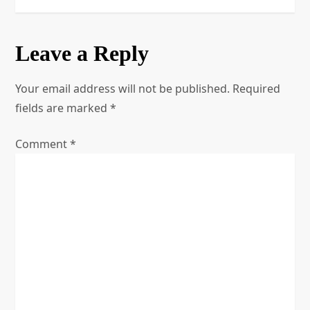
s
t
Leave a Reply
n
Your email address will not be published.
Required
a
fields are marked
*
v
Comment
*
i
g
a
t
i