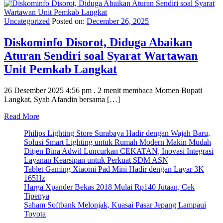
Uncategorized
Posted on:
December 26, 2025
Diskominfo Disorot, Diduga Abaikan
Aturan Sendiri soal Syarat Wartawan
Unit Pemkab Langkat
26 Desember 2025 4:56 pm . 2 menit membaca Momen Bupati
Langkat, Syah Afandin bersama […]
Read More
Philips Lighting Store Surabaya Hadir dengan Wajah Baru,
Solusi Smart Lighting untuk Rumah Modern Makin Mudah
Ditjen Bina Adwil Luncurkan CEKATAN, Inovasi Integrasi
Layanan Kearsipan untuk Perkuat SDM ASN
Tablet Gaming Xiaomi Pad Mini Hadir dengan Layar 3K
165Hz
Harga Xpander Bekas 2018 Mulai Rp140 Jutaan, Cek
Tipenya
Saham Softbank Melonjak, Kuasai Pasar Jepang Lampaui
Toyota