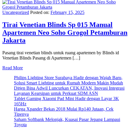
Uncategorized
Posted on:
February 15, 2025
Tirai Venetian Blinds Sp 015 Manual
Apartemen Neo Soho Grogol Petamburan
Jakarta
Pasang tirai venetian blinds untuk ruang apartemen by Blinds id
Venetian Blinds Pasang di Apartemen […]
Read More
Philips Lighting Store Surabaya Hadir dengan Wajah Baru,
Solusi Smart Lighting untuk Rumah Modern Makin Mudah
Ditjen Bina Adwil Luncurkan CEKATAN, Inovasi Integrasi
Layanan Kearsipan untuk Perkuat SDM ASN
Tablet Gaming Xiaomi Pad Mini Hadir dengan Layar 3K
165Hz
Harga Xpander Bekas 2018 Mulai Rp140 Jutaan, Cek
Tipenya
Saham Softbank Melonjak, Kuasai Pasar Jepang Lampaui
Toyota