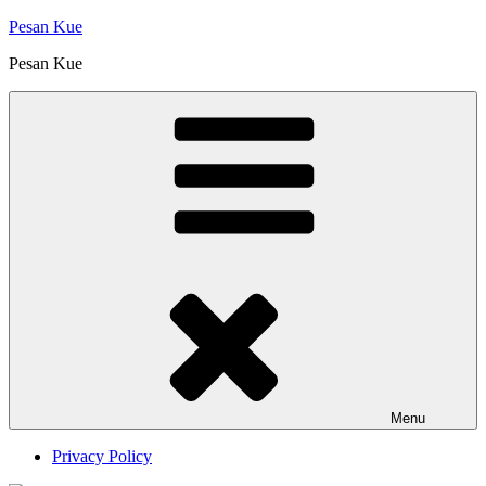
Skip
Pesan Kue
to
Pesan Kue
content
Menu
Privacy Policy