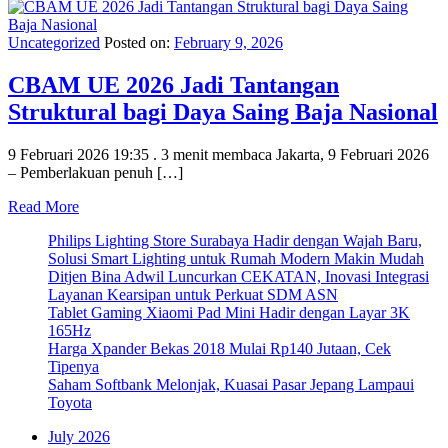
Uncategorized
Posted on:
February 9, 2026
CBAM UE 2026 Jadi Tantangan
Struktural bagi Daya Saing Baja Nasional
9 Februari 2026 19:35 . 3 menit membaca Jakarta, 9 Februari 2026
– Pemberlakuan penuh […]
Read More
Philips Lighting Store Surabaya Hadir dengan Wajah Baru,
Solusi Smart Lighting untuk Rumah Modern Makin Mudah
Ditjen Bina Adwil Luncurkan CEKATAN, Inovasi Integrasi
Layanan Kearsipan untuk Perkuat SDM ASN
Tablet Gaming Xiaomi Pad Mini Hadir dengan Layar 3K
165Hz
Harga Xpander Bekas 2018 Mulai Rp140 Jutaan, Cek
Tipenya
Saham Softbank Melonjak, Kuasai Pasar Jepang Lampaui
Toyota
July 2026