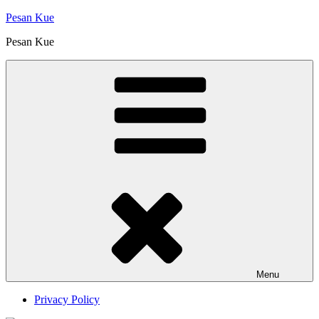
Skip
Pesan Kue
to
Pesan Kue
content
Menu
Privacy Policy