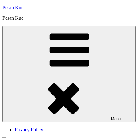
Skip
Pesan Kue
to
Pesan Kue
content
Menu
Privacy Policy