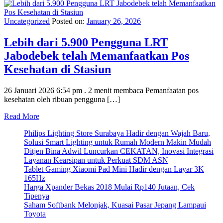
Uncategorized
Posted on:
January 26, 2026
Lebih dari 5.900 Pengguna LRT
Jabodebek telah Memanfaatkan Pos
Kesehatan di Stasiun
26 Januari 2026 6:54 pm . 2 menit membaca Pemanfaatan pos
kesehatan oleh ribuan pengguna […]
Read More
Philips Lighting Store Surabaya Hadir dengan Wajah Baru,
Solusi Smart Lighting untuk Rumah Modern Makin Mudah
Ditjen Bina Adwil Luncurkan CEKATAN, Inovasi Integrasi
Layanan Kearsipan untuk Perkuat SDM ASN
Tablet Gaming Xiaomi Pad Mini Hadir dengan Layar 3K
165Hz
Harga Xpander Bekas 2018 Mulai Rp140 Jutaan, Cek
Tipenya
Saham Softbank Melonjak, Kuasai Pasar Jepang Lampaui
Toyota