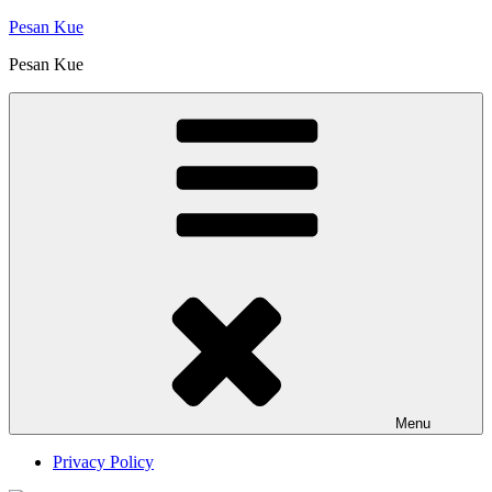
Skip
Pesan Kue
to
Pesan Kue
content
Menu
Privacy Policy