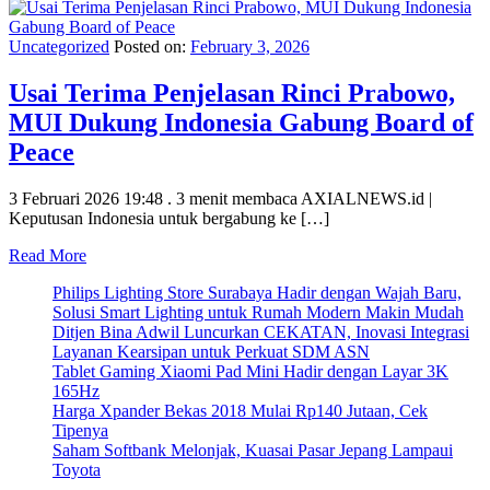
Uncategorized
Posted on:
February 3, 2026
Usai Terima Penjelasan Rinci Prabowo,
MUI Dukung Indonesia Gabung Board of
Peace
3 Februari 2026 19:48 . 3 menit membaca AXIALNEWS.id |
Keputusan Indonesia untuk bergabung ke […]
Read More
Philips Lighting Store Surabaya Hadir dengan Wajah Baru,
Solusi Smart Lighting untuk Rumah Modern Makin Mudah
Ditjen Bina Adwil Luncurkan CEKATAN, Inovasi Integrasi
Layanan Kearsipan untuk Perkuat SDM ASN
Tablet Gaming Xiaomi Pad Mini Hadir dengan Layar 3K
165Hz
Harga Xpander Bekas 2018 Mulai Rp140 Jutaan, Cek
Tipenya
Saham Softbank Melonjak, Kuasai Pasar Jepang Lampaui
Toyota