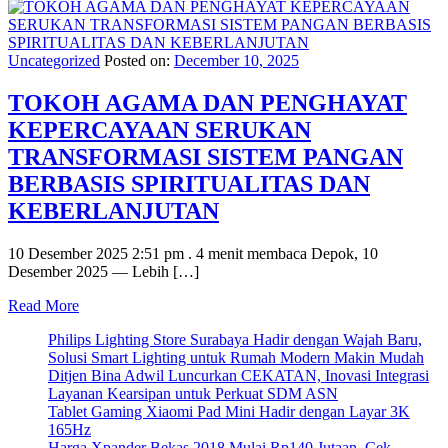
Uncategorized
Posted on:
December 10, 2025
TOKOH AGAMA DAN PENGHAYAT
KEPERCAYAAN SERUKAN
TRANSFORMASI SISTEM PANGAN
BERBASIS SPIRITUALITAS DAN
KEBERLANJUTAN
10 Desember 2025 2:51 pm . 4 menit membaca Depok, 10
Desember 2025 — Lebih […]
Read More
Philips Lighting Store Surabaya Hadir dengan Wajah Baru,
Solusi Smart Lighting untuk Rumah Modern Makin Mudah
Ditjen Bina Adwil Luncurkan CEKATAN, Inovasi Integrasi
Layanan Kearsipan untuk Perkuat SDM ASN
Tablet Gaming Xiaomi Pad Mini Hadir dengan Layar 3K
165Hz
Harga Xpander Bekas 2018 Mulai Rp140 Jutaan, Cek