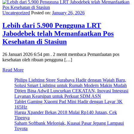
Uncategorized
Posted on:
January 26, 2026
Lebih dari 5.900 Pengguna LRT
Jabodebek telah Memanfaatkan Pos
Kesehatan di Stasiun
26 Januari 2026 6:54 pm . 2 menit membaca Pemanfaatan pos
kesehatan oleh ribuan pengguna […]
Read More
Philips Lighting Store Surabaya Hadir dengan Wajah Baru,
Solusi Smart Lighting untuk Rumah Modern Makin Mudah
Ditjen Bina Adwil Luncurkan CEKATAN, Inovasi Integrasi
Layanan Kearsipan untuk Perkuat SDM ASN
Tablet Gaming Xiaomi Pad Mini Hadir dengan Layar 3K
165Hz
Harga Xpander Bekas 2018 Mulai Rp140 Jutaan, Cek
Tipenya
Saham Softbank Melonjak, Kuasai Pasar Jepang Lampaui
Toyota