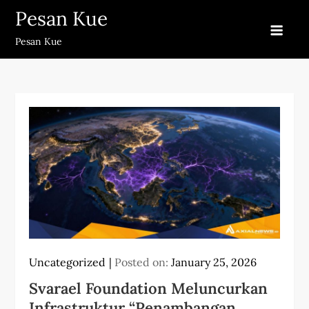
Skip
Pesan Kue
to
Pesan Kue
content
Uncategorized
Posted on:
January 25, 2026
Svarael Foundation Meluncurkan
Infrastruktur “Penambangan