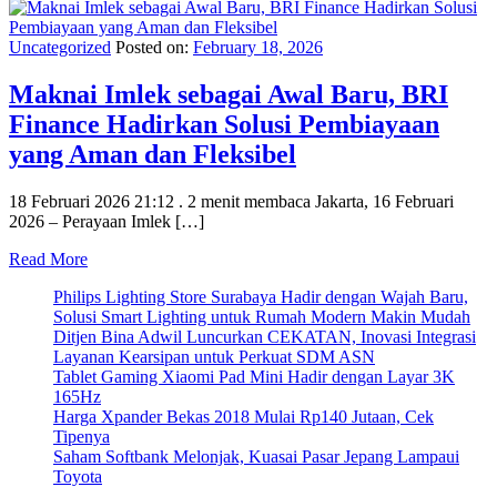
Uncategorized
Posted on:
February 18, 2026
Maknai Imlek sebagai Awal Baru, BRI
Finance Hadirkan Solusi Pembiayaan
yang Aman dan Fleksibel
18 Februari 2026 21:12 . 2 menit membaca Jakarta, 16 Februari
2026 – Perayaan Imlek […]
Read More
Philips Lighting Store Surabaya Hadir dengan Wajah Baru,
Solusi Smart Lighting untuk Rumah Modern Makin Mudah
Ditjen Bina Adwil Luncurkan CEKATAN, Inovasi Integrasi
Layanan Kearsipan untuk Perkuat SDM ASN
Tablet Gaming Xiaomi Pad Mini Hadir dengan Layar 3K
165Hz
Harga Xpander Bekas 2018 Mulai Rp140 Jutaan, Cek
Tipenya
Saham Softbank Melonjak, Kuasai Pasar Jepang Lampaui
Toyota