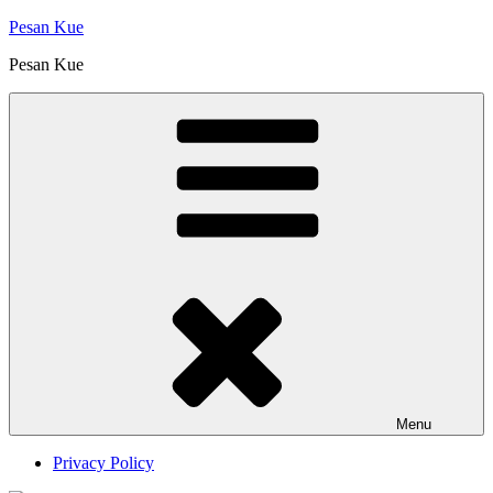
Skip
Pesan Kue
to
Pesan Kue
content
Menu
Privacy Policy