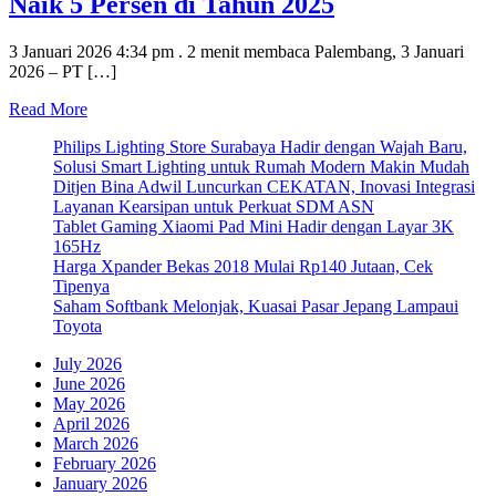
Naik 5 Persen di Tahun 2025
3 Januari 2026 4:34 pm . 2 menit membaca Palembang, 3 Januari
2026 – PT […]
Read More
Philips Lighting Store Surabaya Hadir dengan Wajah Baru,
Solusi Smart Lighting untuk Rumah Modern Makin Mudah
Ditjen Bina Adwil Luncurkan CEKATAN, Inovasi Integrasi
Layanan Kearsipan untuk Perkuat SDM ASN
Tablet Gaming Xiaomi Pad Mini Hadir dengan Layar 3K
165Hz
Harga Xpander Bekas 2018 Mulai Rp140 Jutaan, Cek
Tipenya
Saham Softbank Melonjak, Kuasai Pasar Jepang Lampaui
Toyota
July 2026
June 2026
May 2026
April 2026
March 2026
February 2026
January 2026