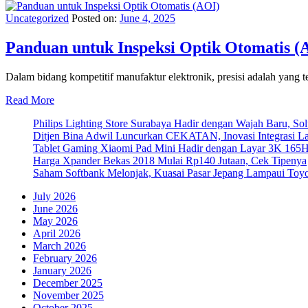
Uncategorized
Posted on:
June 4, 2025
Panduan untuk Inspeksi Optik Otomatis (
Dalam bidang kompetitif manufaktur elektronik, presisi adalah yang 
Read More
Philips Lighting Store Surabaya Hadir dengan Wajah Baru, 
Ditjen Bina Adwil Luncurkan CEKATAN, Inovasi Integrasi 
Tablet Gaming Xiaomi Pad Mini Hadir dengan Layar 3K 165
Harga Xpander Bekas 2018 Mulai Rp140 Jutaan, Cek Tipenya
Saham Softbank Melonjak, Kuasai Pasar Jepang Lampaui Toyo
July 2026
June 2026
May 2026
April 2026
March 2026
February 2026
January 2026
December 2025
November 2025
October 2025