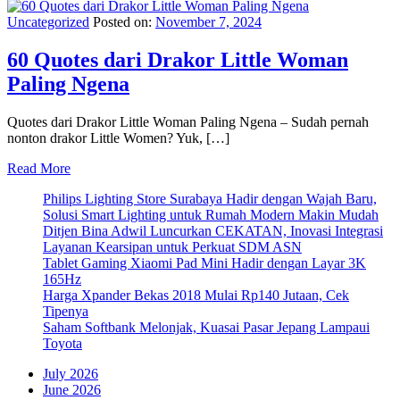
Uncategorized
Posted on:
November 7, 2024
60 Quotes dari Drakor Little Woman
Paling Ngena
Quotes dari Drakor Little Woman Paling Ngena – Sudah pernah
nonton drakor Little Women? Yuk, […]
Read More
Philips Lighting Store Surabaya Hadir dengan Wajah Baru,
Solusi Smart Lighting untuk Rumah Modern Makin Mudah
Ditjen Bina Adwil Luncurkan CEKATAN, Inovasi Integrasi
Layanan Kearsipan untuk Perkuat SDM ASN
Tablet Gaming Xiaomi Pad Mini Hadir dengan Layar 3K
165Hz
Harga Xpander Bekas 2018 Mulai Rp140 Jutaan, Cek
Tipenya
Saham Softbank Melonjak, Kuasai Pasar Jepang Lampaui
Toyota
July 2026
June 2026