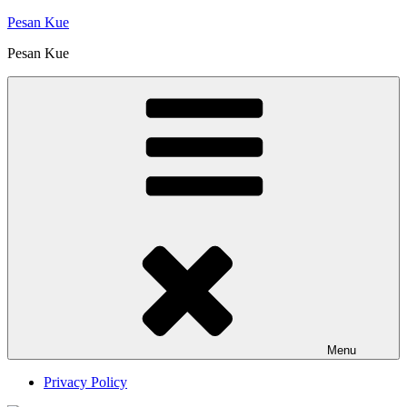
Skip
Pesan Kue
to
Pesan Kue
content
Menu
Privacy Policy