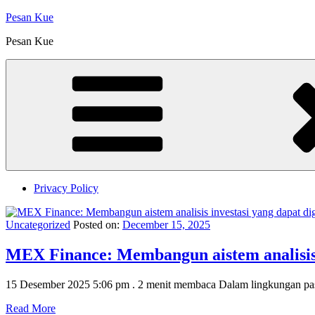
Skip
Pesan Kue
to
Pesan Kue
content
Privacy Policy
Uncategorized
Posted on:
December 15, 2025
MEX Finance: Membangun aistem analisis i
15 Desember 2025 5:06 pm . 2 menit membaca Dalam lingkungan pa
Read More