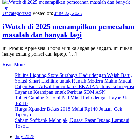
Uncategorized
Posted on:
June 22, 2025
iWatch di 2025 menampilkan pemecahan
masalah dan banyak lagi
Itu Produk Apple selalu populer di kalangan pelanggan. Ini bukan
hanya tentang ponsel dan laptop. […]
Read More
Philips Lighting Store Surabaya Hadir dengan Wajah Baru,
Solusi Smart Lighting untuk Rumah Modern Makin Mudah
Ditjen Bina Adwil Luncurkan CEKATAN, Inovasi Integrasi
Layanan Kearsipan untuk Perkuat SDM ASN
Tablet Gaming Xiaomi Pad Mini Hadir dengan Layar 3K
165Hz
Harga Xpander Bekas 2018 Mulai Rp140 Jutaan, Cek
Tipenya
Saham Softbank Melonjak, Kuasai Pasar Jepang Lampaui
Toyota
July 2026