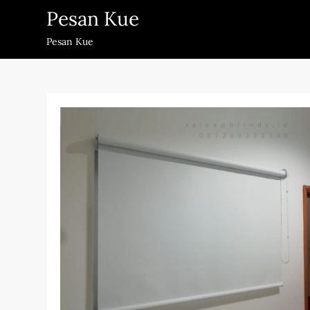
Skip
Pesan Kue
to
Pesan Kue
content