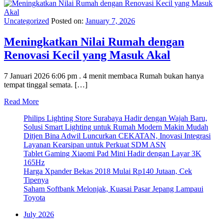
Uncategorized
Posted on:
January 7, 2026
Meningkatkan Nilai Rumah dengan
Renovasi Kecil yang Masuk Akal
7 Januari 2026 6:06 pm . 4 menit membaca Rumah bukan hanya
tempat tinggal semata. […]
Read More
Philips Lighting Store Surabaya Hadir dengan Wajah Baru,
Solusi Smart Lighting untuk Rumah Modern Makin Mudah
Ditjen Bina Adwil Luncurkan CEKATAN, Inovasi Integrasi
Layanan Kearsipan untuk Perkuat SDM ASN
Tablet Gaming Xiaomi Pad Mini Hadir dengan Layar 3K
165Hz
Harga Xpander Bekas 2018 Mulai Rp140 Jutaan, Cek
Tipenya
Saham Softbank Melonjak, Kuasai Pasar Jepang Lampaui
Toyota
July 2026