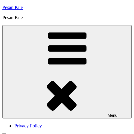
Skip
Pesan Kue
to
Pesan Kue
content
Menu
Privacy Policy