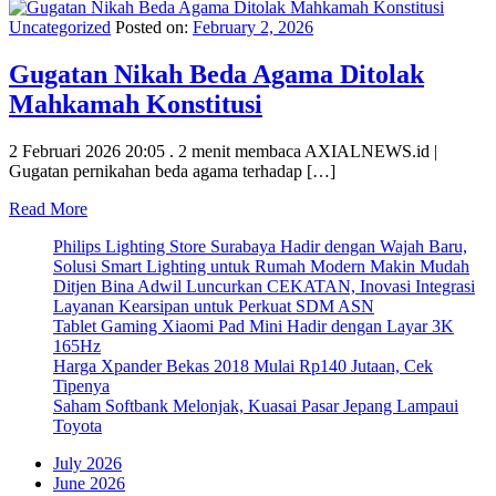
Uncategorized
Posted on:
February 2, 2026
Gugatan Nikah Beda Agama Ditolak
Mahkamah Konstitusi
2 Februari 2026 20:05 . 2 menit membaca AXIALNEWS.id |
Gugatan pernikahan beda agama terhadap […]
Read More
Philips Lighting Store Surabaya Hadir dengan Wajah Baru,
Solusi Smart Lighting untuk Rumah Modern Makin Mudah
Ditjen Bina Adwil Luncurkan CEKATAN, Inovasi Integrasi
Layanan Kearsipan untuk Perkuat SDM ASN
Tablet Gaming Xiaomi Pad Mini Hadir dengan Layar 3K
165Hz
Harga Xpander Bekas 2018 Mulai Rp140 Jutaan, Cek
Tipenya
Saham Softbank Melonjak, Kuasai Pasar Jepang Lampaui
Toyota
July 2026
June 2026