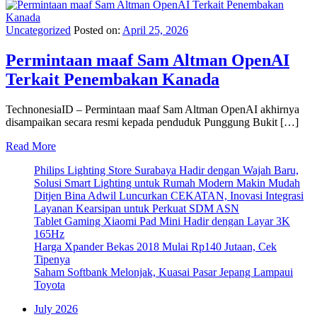
Uncategorized
Posted on:
April 25, 2026
Permintaan maaf Sam Altman OpenAI
Terkait Penembakan Kanada
TechnonesiaID – Permintaan maaf Sam Altman OpenAI akhirnya
disampaikan secara resmi kepada penduduk Punggung Bukit […]
Read More
Philips Lighting Store Surabaya Hadir dengan Wajah Baru,
Solusi Smart Lighting untuk Rumah Modern Makin Mudah
Ditjen Bina Adwil Luncurkan CEKATAN, Inovasi Integrasi
Layanan Kearsipan untuk Perkuat SDM ASN
Tablet Gaming Xiaomi Pad Mini Hadir dengan Layar 3K
165Hz
Harga Xpander Bekas 2018 Mulai Rp140 Jutaan, Cek
Tipenya
Saham Softbank Melonjak, Kuasai Pasar Jepang Lampaui
Toyota
July 2026