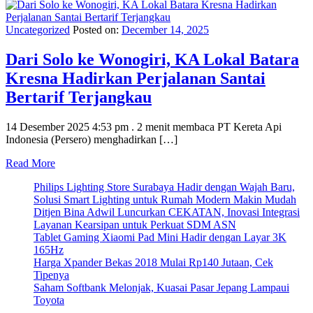
Uncategorized
Posted on:
December 14, 2025
Dari Solo ke Wonogiri, KA Lokal Batara
Kresna Hadirkan Perjalanan Santai
Bertarif Terjangkau
14 Desember 2025 4:53 pm . 2 menit membaca PT Kereta Api
Indonesia (Persero) menghadirkan […]
Read More
Philips Lighting Store Surabaya Hadir dengan Wajah Baru,
Solusi Smart Lighting untuk Rumah Modern Makin Mudah
Ditjen Bina Adwil Luncurkan CEKATAN, Inovasi Integrasi
Layanan Kearsipan untuk Perkuat SDM ASN
Tablet Gaming Xiaomi Pad Mini Hadir dengan Layar 3K
165Hz
Harga Xpander Bekas 2018 Mulai Rp140 Jutaan, Cek
Tipenya
Saham Softbank Melonjak, Kuasai Pasar Jepang Lampaui
Toyota