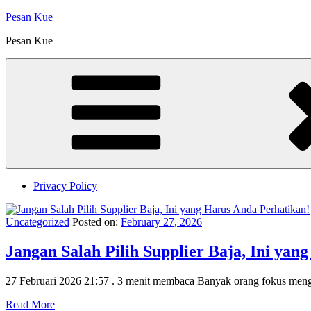
Skip
Pesan Kue
to
Pesan Kue
content
Privacy Policy
Uncategorized
Posted on:
February 27, 2026
Jangan Salah Pilih Supplier Baja, Ini yan
27 Februari 2026 21:57 . 3 menit membaca Banyak orang fokus men
Read More