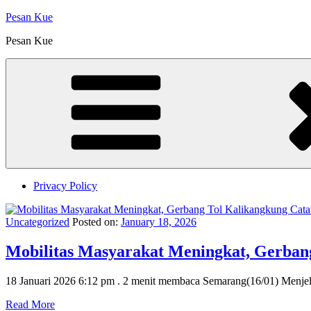
Skip
Pesan Kue
to
Pesan Kue
content
Privacy Policy
Uncategorized
Posted on:
January 18, 2026
Mobilitas Masyarakat Meningkat, Gerbang
18 Januari 2026 6:12 pm . 2 menit membaca Semarang(16/01) Menjela
Read More