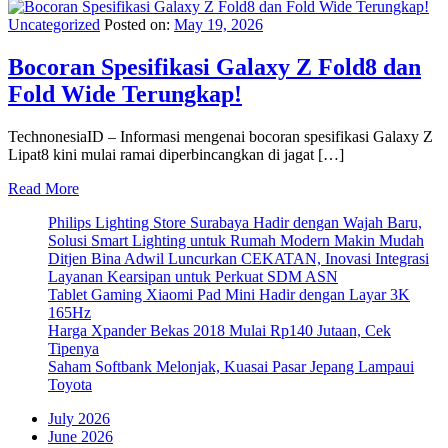
Uncategorized
Posted on:
May 19, 2026
Bocoran Spesifikasi Galaxy Z Fold8 dan
Fold Wide Terungkap!
TechnonesiaID – Informasi mengenai bocoran spesifikasi Galaxy Z
Lipat8 kini mulai ramai diperbincangkan di jagat […]
Read More
Philips Lighting Store Surabaya Hadir dengan Wajah Baru,
Solusi Smart Lighting untuk Rumah Modern Makin Mudah
Ditjen Bina Adwil Luncurkan CEKATAN, Inovasi Integrasi
Layanan Kearsipan untuk Perkuat SDM ASN
Tablet Gaming Xiaomi Pad Mini Hadir dengan Layar 3K
165Hz
Harga Xpander Bekas 2018 Mulai Rp140 Jutaan, Cek
Tipenya
Saham Softbank Melonjak, Kuasai Pasar Jepang Lampaui
Toyota
July 2026
June 2026