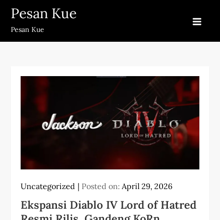
Skip
Pesan Kue
to
Pesan Kue
content
Uncategorized
Posted on:
April 29, 2026
Ekspansi Diablo IV Lord of Hatred
Resmi Rilis, Gandeng KoRn