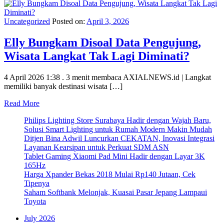
Uncategorized
Posted on:
April 3, 2026
Elly Bungkam Disoal Data Pengujung,
Wisata Langkat Tak Lagi Diminati?
4 April 2026 1:38 . 3 menit membaca AXIALNEWS.id | Langkat
memiliki banyak destinasi wisata […]
Read More
Philips Lighting Store Surabaya Hadir dengan Wajah Baru,
Solusi Smart Lighting untuk Rumah Modern Makin Mudah
Ditjen Bina Adwil Luncurkan CEKATAN, Inovasi Integrasi
Layanan Kearsipan untuk Perkuat SDM ASN
Tablet Gaming Xiaomi Pad Mini Hadir dengan Layar 3K
165Hz
Harga Xpander Bekas 2018 Mulai Rp140 Jutaan, Cek
Tipenya
Saham Softbank Melonjak, Kuasai Pasar Jepang Lampaui
Toyota
July 2026