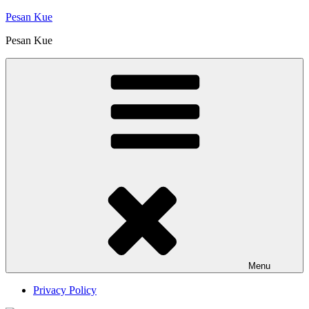
Skip
Pesan Kue
to
Pesan Kue
content
Menu
Privacy Policy