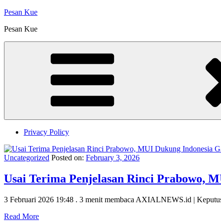
Skip
Pesan Kue
to
Pesan Kue
content
Privacy Policy
Uncategorized
Posted on:
February 3, 2026
Usai Terima Penjelasan Rinci Prabowo, 
3 Februari 2026 19:48 . 3 menit membaca AXIALNEWS.id | Keputus
Read More