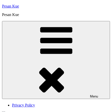
Skip
Pesan Kue
to
Pesan Kue
content
Menu
Privacy Policy