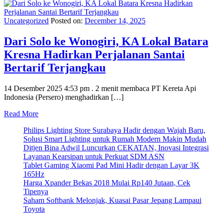
Uncategorized
Posted on:
December 14, 2025
Dari Solo ke Wonogiri, KA Lokal Batara
Kresna Hadirkan Perjalanan Santai
Bertarif Terjangkau
14 Desember 2025 4:53 pm . 2 menit membaca PT Kereta Api
Indonesia (Persero) menghadirkan […]
Read More
Philips Lighting Store Surabaya Hadir dengan Wajah Baru,
Solusi Smart Lighting untuk Rumah Modern Makin Mudah
Ditjen Bina Adwil Luncurkan CEKATAN, Inovasi Integrasi
Layanan Kearsipan untuk Perkuat SDM ASN
Tablet Gaming Xiaomi Pad Mini Hadir dengan Layar 3K
165Hz
Harga Xpander Bekas 2018 Mulai Rp140 Jutaan, Cek
Tipenya
Saham Softbank Melonjak, Kuasai Pasar Jepang Lampaui
Toyota